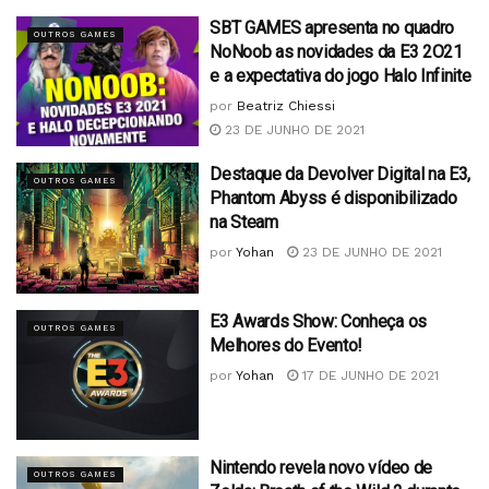
SBT GAMES apresenta no quadro
OUTROS GAMES
NoNoob as novidades da E3 2O21
e a expectativa do jogo Halo Infinite
por
Beatriz Chiessi
23 DE JUNHO DE 2021
Destaque da Devolver Digital na E3,
OUTROS GAMES
Phantom Abyss é disponibilizado
na Steam
por
Yohan
23 DE JUNHO DE 2021
E3 Awards Show: Conheça os
OUTROS GAMES
Melhores do Evento!
por
Yohan
17 DE JUNHO DE 2021
Nintendo revela novo vídeo de
OUTROS GAMES