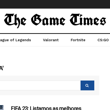
ague of Legends
Valorant
Fortnite
CS:GO
A'
FIFA 23: Listamos as melhores