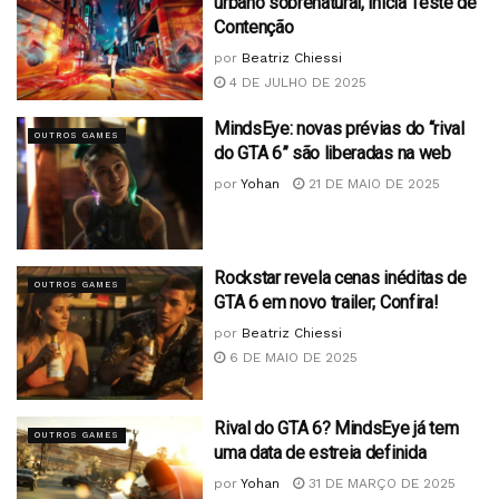
urbano sobrenatural, inicia Teste de
Contenção
por
Beatriz Chiessi
4 DE JULHO DE 2025
MindsEye: novas prévias do “rival
OUTROS GAMES
do GTA 6” são liberadas na web
por
Yohan
21 DE MAIO DE 2025
Rockstar revela cenas inéditas de
OUTROS GAMES
GTA 6 em novo trailer; Confira!
por
Beatriz Chiessi
6 DE MAIO DE 2025
Rival do GTA 6? MindsEye já tem
OUTROS GAMES
uma data de estreia definida
por
Yohan
31 DE MARÇO DE 2025