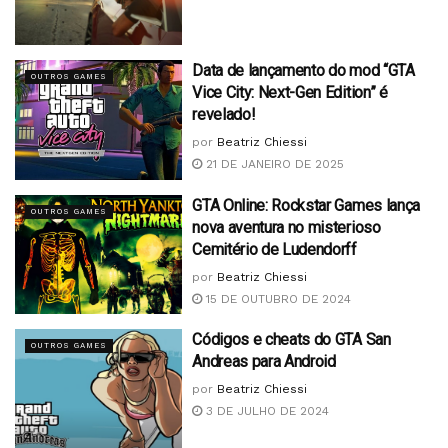
Data de lançamento do mod “GTA
OUTROS GAMES
Vice City: Next-Gen Edition” é
revelado!
por
Beatriz Chiessi
21 DE JANEIRO DE 2025
GTA Online: Rockstar Games lança
OUTROS GAMES
nova aventura no misterioso
Cemitério de Ludendorff
por
Beatriz Chiessi
15 DE OUTUBRO DE 2024
Códigos e cheats do GTA San
OUTROS GAMES
Andreas para Android
por
Beatriz Chiessi
3 DE JULHO DE 2024