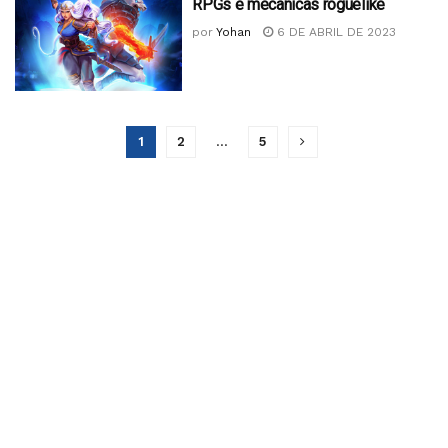
RPGs e mecânicas roguelike
por
Yohan
6 DE ABRIL DE 2023
1
2
…
5