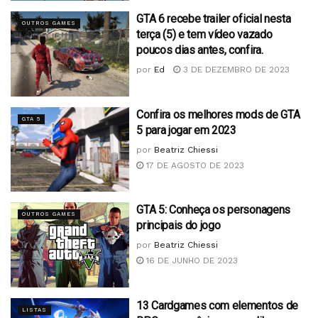
GTA 6 recebe trailer oficial nesta
OUTROS GAMES
terça (5) e tem vídeo vazado
poucos dias antes, confira.
por
Ed
3 DE DEZEMBRO DE 2023
Confira os melhores mods de GTA
GTA 5
5 para jogar em 2023
por
Beatriz Chiessi
17 DE AGOSTO DE 2023
GTA 5: Conheça os personagens
OUTROS GAMES
principais do jogo
por
Beatriz Chiessi
16 DE JUNHO DE 2023
13 Cardgames com elementos de
LISTAS