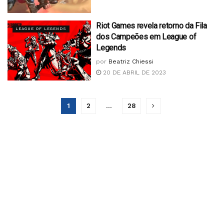
Riot Games revela retorno da Fila
LEAGUE OF LEGENDS
dos Campeões em League of
Legends
por
Beatriz Chiessi
20 DE ABRIL DE 2023
1
2
…
28