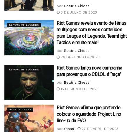
por
Beatriz Chiessi
5 DE JULHO DE 2023
Riot Games revela evento de férias
LEAGUE OF LEGENDS
multijogos com novos conteúdos
para League of Legends, Teamfight
Tactics e muito mais!
por
Beatriz Chiessi
26 DE JUNHO DE 2023
Riot Games lança nova campanha
LEAGUE OF LEGENDS
para provar que o CBLOL é “raça”
por
Beatriz Chiessi
15 DE JUNHO DE 2023
Riot Games afirma que pretende
OUTROS GAMES
colocar o aguardado Project L no
line-up da EVO
por
Yohan
27 DE ABRIL DE 2023