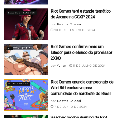
Riot Games terá estande temático
LEAGUE OF LEGENDS
de Arcane na CCXP 2024
por
Beatriz Chiessi
23 DE SETEMBRO DE 2024
Riot Games confirma mais um
PC
lutador para o elenco do promissor
2XKO
por
Yohan
11 DE JULHO DE 2024
Riot Games anuncia campeonato de
OUTROS GAMES
Wild Rift exclusivo para
comunidade do nordeste do Brasil
por
Beatriz Chiessi
7 DE JUNHO DE 2024
Saadhak recebe warning da Riot