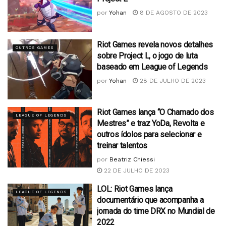
por
Yohan
8 DE AGOSTO DE 2023
Riot Games revela novos detalhes
OUTROS GAMES
sobre Project L, o jogo de luta
baseado em League of Legends
por
Yohan
28 DE JULHO DE 2023
Riot Games lança “O Chamado dos
LEAGUE OF LEGENDS
Mestres” e traz YoDa, Revolta e
outros ídolos para selecionar e
treinar talentos
por
Beatriz Chiessi
22 DE JULHO DE 2023
LOL: Riot Games lança
LEAGUE OF LEGENDS
documentário que acompanha a
jornada do time DRX no Mundial de
2022