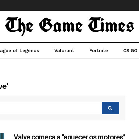
ague of Legends
Valorant
Fortnite
CS:GO
ve'
Valve começa a “aquecer os motores”