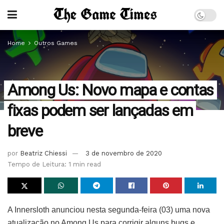
Home
Outros Games
Among Us: Novo mapa e contas
fixas podem ser lançadas em
breve
por
Beatriz Chiessi
3 de novembro de 2020
Tempo de Leitura: 1 min read
A Innersloth anunciou nesta segunda-feira (03) uma nova
atualização no Among Us para corrigir alguns bugs e