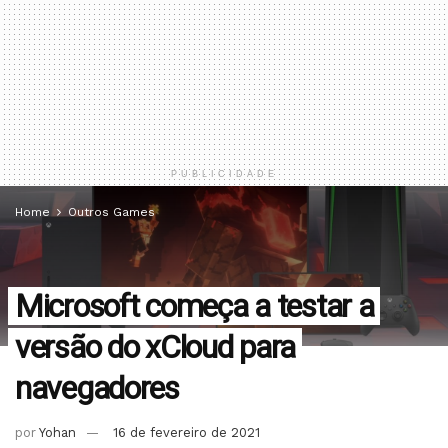
PUBLICIDADE
Home
Outros Games
Microsoft começa a testar a
versão do xCloud para
navegadores
por
Yohan
16 de fevereiro de 2021