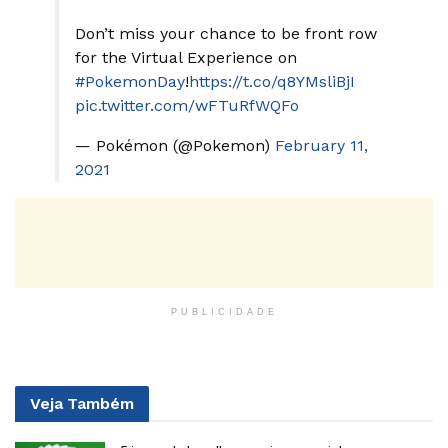
Don’t miss your chance to be front row
for the Virtual Experience on
#PokemonDay
!
https://t.co/q8YMsliBjI
pic.twitter.com/wFTuRfWQFo
— Pokémon (@Pokemon)
February 11,
2021
PUBLICIDADE
Veja
Também