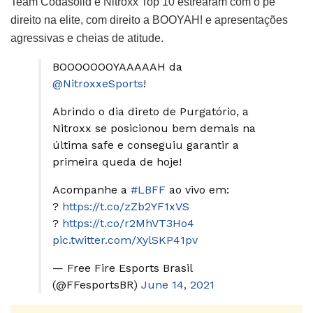
Team Codasolid e Nitroxx Top 10 estrearam com o pé
direito na elite, com direito a BOOYAH! e apresentações
agressivas e cheias de atitude.
BOOOOOOOYAAAAAH da
@NitroxxeSports
!
Abrindo o dia direto de Purgatório, a
Nitroxx se posicionou bem demais na
última safe e conseguiu garantir a
primeira queda de hoje!
Acompanhe a
#LBFF
ao vivo em:
?
https://t.co/zZb2YF1xVS
?
https://t.co/r2MhVT3Ho4
pic.twitter.com/XylSKP41pv
— Free Fire Esports Brasil
(@FFesportsBR)
June 14, 2021