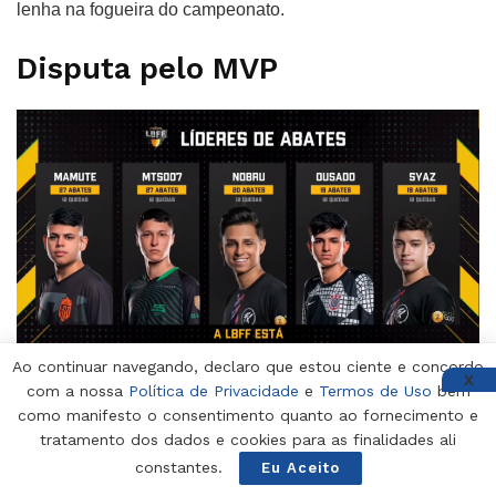
lenha na fogueira do campeonato.
Disputa pelo MVP
Ao continuar navegando, declaro que estou ciente e concordo
X
com a nossa
Política de Privacidade
e
Termos de Uso
bem
como manifesto o consentimento quanto ao fornecimento e
Mamute e Mts007, com 27 abates, são os atuais líderes de
tratamento dos dados e cookies para as finalidades ali
abates. Nobru aparece no terceiro lugar com 20 abates,
constantes.
Eu Aceito
acompanhado dos prodígios ousado e Syaz, autores de 19