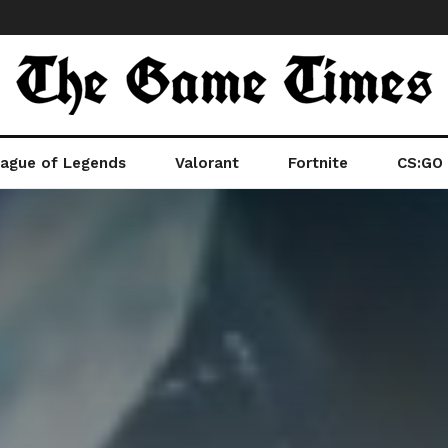
ague of Legends
Valorant
Fortnite
CS:GO