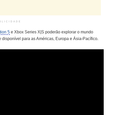
BLICIDADE
tion 5
e Xbox Series X|S poderão explorar o mundo
 disponível para as Américas, Europa e Ásia-Pacífico.