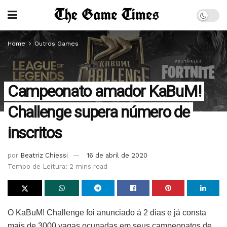
Home
Outros Games
Campeonato amador KaBuM!
Challenge supera número de
inscritos
por
Beatriz Chiessi
16 de abril de 2020
Tempo de Leitura: 2 mins read
O KaBuM! Challenge foi anunciado á 2 dias e já consta
mais de 3000 vagas ocupadas em seus campeonatos de