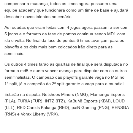
compensar a mudança, todos os times agora possuem uma
equipe academy que funcionará como um time de base e ajudará
descobrir novos talentos no cenário.
As rodadas que eram feitas com 4 jogos agora passam a ser com
5 jogos e o formato da fase de pontos continua sendo MD1 com
ida e volta. No final da fase de pontos 6 times avançam para os
playoffs e os dois mais bem colocados irão direto para as
semifinais.
Os outros 4 times farão as quartas de final que será disputada no
formato md5 e quem vencer avança para disputar com os outros
semifinalistas. O campeão das playoffs garante vaga no MSI no
1º split, já o campeão do 2º split garante a vaga para o mundial.
Estarão na disputa: Netshoes Miners (NMG), Flamengo Esports
(FLA), FURIA (FUR), INTZ (ITZ), KaBuM! Esports (KBM), LOUD
(LLL), RED Canids Kalunga (RED), paiN Gaming (PNG), RENSGA
(RNS) e Vorax Liberty (VRX).