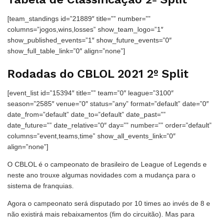
[team_standings id=”21889″ title=”” number=””
columns=”jogos,wins,losses” show_team_logo=”1″
show_published_events=”1″ show_future_events=”0″
show_full_table_link=”0″ align=”none”]
Rodadas do CBLOL 2021 2º Split
[event_list id=”15394″ title=”” team=”0″ league=”3100″
season=”2585″ venue=”0″ status=”any” format=”default” date=”0″
date_from=”default” date_to=”default” date_past=””
date_future=”” date_relative=”0″ day=”” number=”” order=”default”
columns=”event,teams,time” show_all_events_link=”0″
align=”none”]
O CBLOL é o campeonato de brasileiro de League of Legends e
neste ano trouxe algumas novidades com a mudança para o
sistema de franquias.
Agora o campeonato será disputado por 10 times ao invés de 8 e
não existirá mais rebaixamentos (fim do circuitão). Mas para