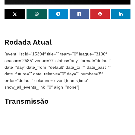
Rodada Atual
[event_list id=”15394″ title=”” team=”0″ league=”3100″
season=”2585″ venue=”0″ status=”any” format=”default”
date=”day” date_from=”default” date_to=”” date_past=””
date_future=”” date_relative=”0″ day=”” number=”5″
order=”default” columns=”event,teams,time”
show_all_events_link=”0″ align=”none”]
Transmissão