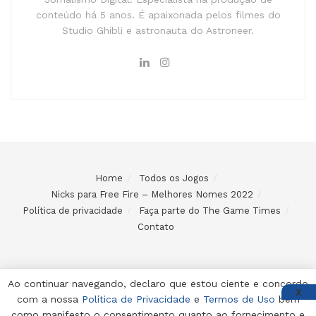
conteúdo há 5 anos. É apaixonada pelos filmes do
Studio Ghibli e astronauta do Astroneer.
Home
Todos os Jogos
Nicks para Free Fire – Melhores Nomes 2022
Política de privacidade
Faça parte do The Game Times
Contato
Ao continuar navegando, declaro que estou ciente e concordo
X
com a nossa
Política de Privacidade
e
Termos de Uso
bem
© 2024 Desenvolvido e mantido por Code Soluções
como manifesto o consentimento quanto ao fornecimento e