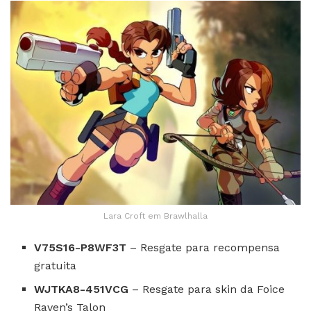
Lara Croft em Brawlhalla
V75S16-P8WF3T
– Resgate para recompensa
gratuita
WJTKA8-451VCG
– Resgate para skin da Foice
Raven’s Talon