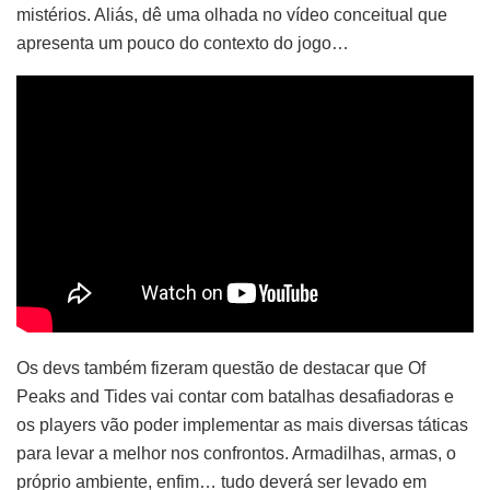
mistérios. Aliás, dê uma olhada no vídeo conceitual que
apresenta um pouco do contexto do jogo…
Os devs também fizeram questão de destacar que Of
Peaks and Tides vai contar com batalhas desafiadoras e
os players vão poder implementar as mais diversas táticas
para levar a melhor nos confrontos. Armadilhas, armas, o
próprio ambiente, enfim… tudo deverá ser levado em