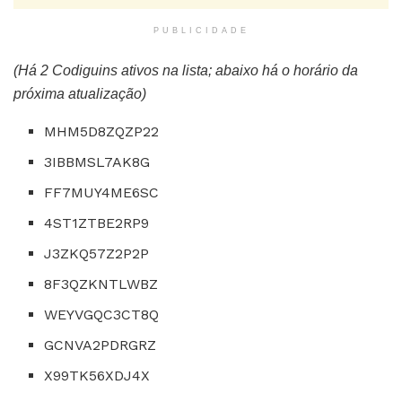
PUBLICIDADE
(Há 2 Codiguins ativos na lista; abaixo há o horário da
próxima atualização)
MHM5D8ZQZP22
3IBBMSL7AK8G
FF7MUY4ME6SC
4ST1ZTBE2RP9
J3ZKQ57Z2P2P
8F3QZKNTLWBZ
WEYVGQC3CT8Q
GCNVA2PDRGRZ
X99TK56XDJ4X