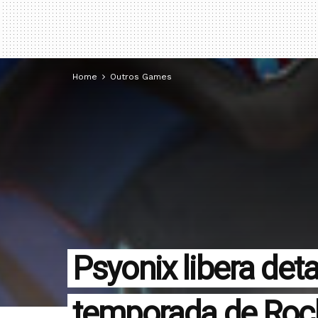
Home
Outros Games
Psyonix libera det
temporada de Roc