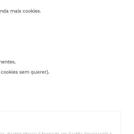
inda mais cookies.
nentes.
cookies sem querer).
s, Beatriz Chiessi é formada em Gestão Empresarial e