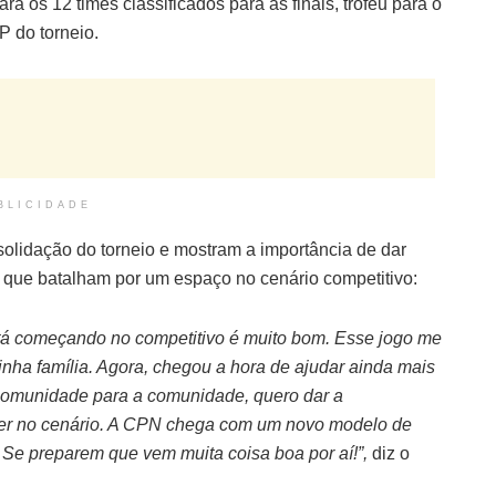
ara os 12 times classificados para as finais, troféu para o
P do torneio.
BLICIDADE
olidação do torneio e mostram a importância de dar
 que batalham por um espaço no cenário competitivo:
tá começando no competitivo é muito bom. Esse jogo me
nha família. Agora, chegou a hora de ajudar ainda mais
a comunidade para a comunidade, quero dar a
cer no cenário. A CPN chega com um novo modelo de
 Se preparem que vem muita coisa boa por aí!”,
diz o