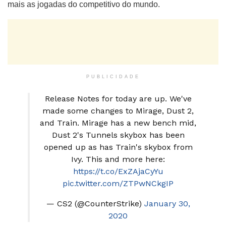
mais as jogadas do competitivo do mundo.
PUBLICIDADE
Release Notes for today are up. We've
made some changes to Mirage, Dust 2,
and Train. Mirage has a new bench mid,
Dust 2's Tunnels skybox has been
opened up as has Train's skybox from
Ivy. This and more here:
https://t.co/ExZAjaCyYu
pic.twitter.com/ZTPwNCkgIP
— CS2 (@CounterStrike)
January 30,
2020