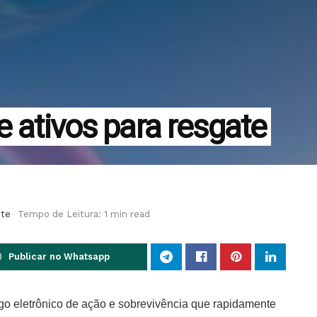
e ativos para resgate
ite
Tempo de Leitura: 1 min read
Publicar no Whatsapp
go eletrônico de ação e sobrevivência que rapidamente