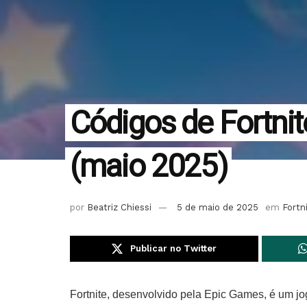
Códigos de Fortnit
(maio 2025)
por
Beatriz Chiessi
5 de maio de 2025
em
Fortn
Publicar no Twitter
Fortnite, desenvolvido pela Epic Games, é um jo