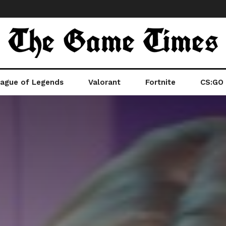
ague of Legends
Valorant
Fortnite
CS:GO