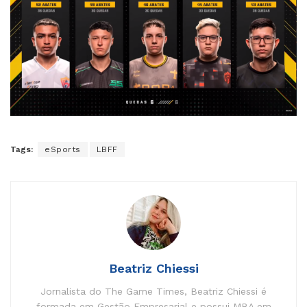
Tags:
eSports
LBFF
Beatriz Chiessi
Jornalista do The Game Times, Beatriz Chiessi é
formada em Gestão Empresarial e possui MBA em