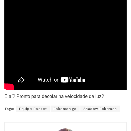
E aí? Pronto para decolar na velocidade da luz?
Tags:
Equipe Rocket
Pokemon go
Shadow Pokemon