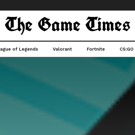
ague of Legends
Valorant
Fortnite
CS:GO