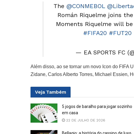
The
@CONMEBOL
@Liberta
Román Riquelme joins th
Moments Riquelme will be 
#FIFA20
#FUT20
— EA SPORTS FC (
Além disso, ao se tornar um novo Icon do FIFA U
Zidane, Carlos Alberto Torres, Michael Essien, 
Veja
Também
5 jogos de baralho para jogar sozinho
em casa
22 DE JULHO DE 2026
Bellagio: a história do cassino de luxo