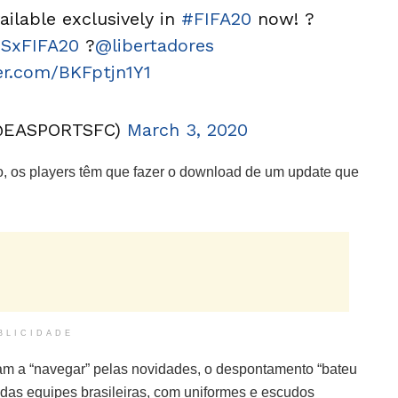
ilable exclusively in
#FIFA20
now! ?
SxFIFA20
?
@libertadores
ter.com/BKFptjn1Y1
@EASPORTSFC)
March 3, 2020
o, os players têm que fazer o download de um update que
…
BLICIDADE
am a “navegar” pelas novidades, o despontamento “bateu
 das equipes brasileiras, com uniformes e escudos