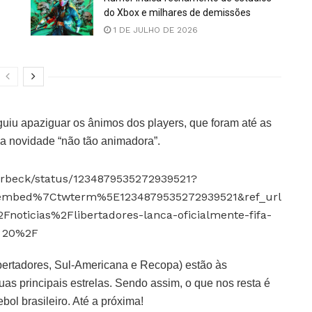
do Xbox e milhares de demissões
1 DE JULHO DE 2026
iu apaziguar os ânimos dos players, que foram até as
da novidade “não tão animadora”.
erbeck/status/1234879535272939521?
embed%7Ctwterm%5E1234879535272939521&ref_url
icias%2Flibertadores-lanca-oficialmente-fifa-
20%2F
rtadores, Sul-Americana e Recopa) estão às
s principais estrelas. Sendo assim, o que nos resta é
bol brasileiro. Até a próxima!