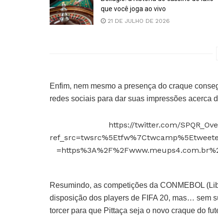
que você joga ao vivo
21 DE JULHO DE 2026
Enfim, nem mesmo a presença do craque consegu
redes sociais para dar suas impressões acerca 
https://twitter.com/SPQR_Ov
ref_src=twsrc%5Etfw%7Ctwcamp%5Etweet
=https%3A%2F%2Fwww.meups4.com.br%2Fnot
Resumindo, as competições da CONMEBOL (Libe
disposição dos players de FIFA 20, mas… sem sua
torcer para que Pittaça seja o novo craque do fute