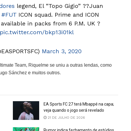
dores
legend, El “Topo Gigio” ??Juan
e
#FUT
ICON squad. Prime and ICON
available in packs from 6 P.M. UK ?
pic.twitter.com/bkp13i01kl
@EASPORTSFC)
March 3, 2020
ltimate Team, Riquelme se uniu a outras lendas, como
Hugo Sánchez e muitos outros.
EA Sports FC 27 terá Mbappé na capa;
veja quando o jogo será revelado
21 DE JULHO DE 2026
Rumor indica fechamento de estúdios