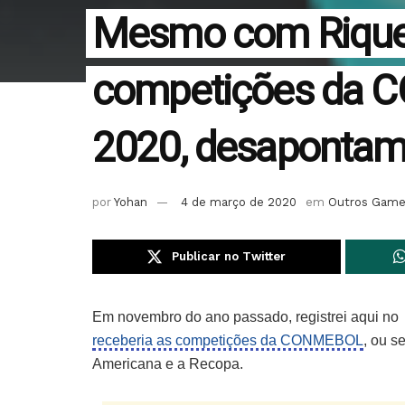
Mesmo com Riquel
competições da 
2020, desaponta
por
Yohan
4 de março de 2020
em
Outros Gam
Publicar no Twitter
Em novembro do ano passado, registrei aqui 
receberia as competições da CONMEBOL
, ou s
Americana e a Recopa.