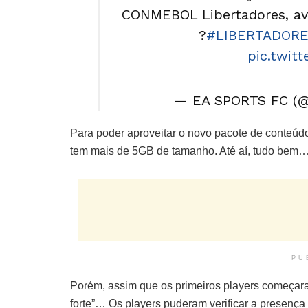
CONMEBOL Libertadores, ava
?
#LIBERTADORE
pic.twit
— EA SPORTS FC (
Para poder aproveitar o novo pacote de conteúd
tem mais de 5GB de tamanho. Até aí, tudo bem
PU
Porém, assim que os primeiros players começar
forte”… Os players puderam verificar a presença