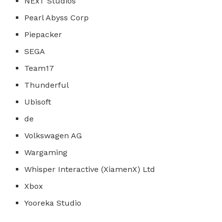
NExT Studios
Pearl Abyss Corp
Piepacker
SEGA
Team17
Thunderful
Ubisoft
de
Volkswagen AG
Wargaming
Whisper Interactive (XiamenX) Ltd
Xbox
Yooreka Studio