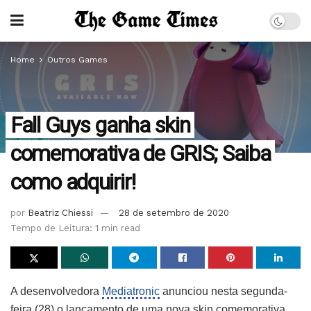
Home
Outros Games
Fall Guys ganha skin
comemorativa de GRIS; Saiba
como adquirir!
por
Beatriz Chiessi
28 de setembro de 2020
Tempo de Leitura: 1 min read
A desenvolvedora
Mediatronic
anunciou nesta segunda-
feira (28) o lançamento de uma nova skin comemorativa