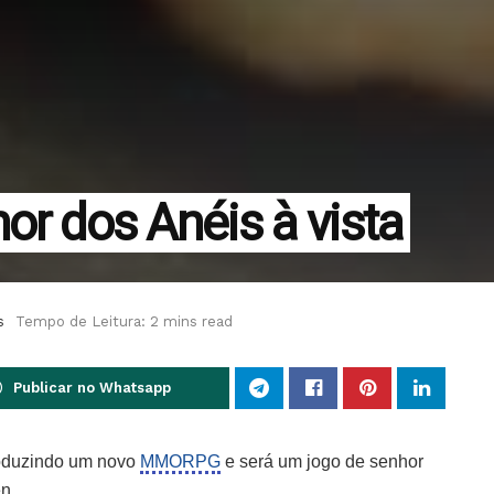
or dos Anéis à vista
s
Tempo de Leitura: 2 mins read
Publicar no Whatsapp
oduzindo um novo
MMORPG
e será um jogo de senhor
n.