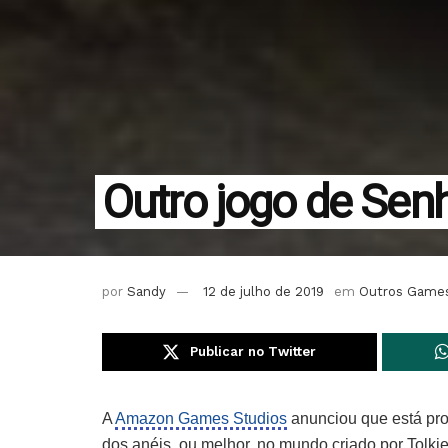
Outro jogo de Senh
por
Sandy
12 de julho de 2019
em
Outros Game
Publicar no Twitter
A
Amazon Games Studios
anunciou que está pr
dos anéis, ou melhor, no mundo criado por Tolkie