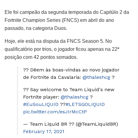
Ele foi campeão da segunda temporada do Capitúlo 2 da
Fortnite Champion Series (FNCS) em abril do ano
passado, na categoria Duos.
Hoje, ele está na disputa da FNCS Season 5. No
qualificatório por trios, o jogador ficou apenas na 22ª
posição com 42 pontos somados.
?? Dêem às boas-vindas ao novo jogador
de Fortnite da Cavalaria:
@thaleshcg
?
?? Say welcome to Team Liquid's new
Fortnite player:
@thaleshcg
?
#EuSouLIQUID
??
#LETSGOLIQUID
pic.twitter.com/esJIrMcCtP
— Team Liquid BR ?? (@TeamLiquidBR)
February 17, 2021