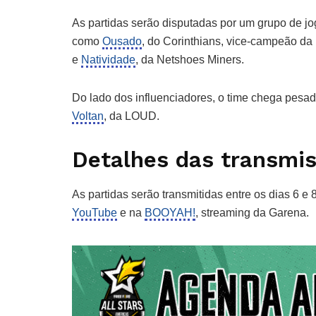
As partidas serão disputadas por um grupo de 
como
Ousado
, do Corinthians, vice-campeão d
e
Natividade
, da Netshoes Miners.
Do lado dos influenciadores, o time chega pe
Voltan
, da LOUD.
Detalhes das transmi
As partidas serão transmitidas entre os dias 6 e 8
YouTube
e na
BOOYAH!
, streaming da Garena.