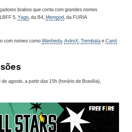
jogadores brabos que conta com grandes nomes
a LBFF 5,
Yago
, da B4,
Memgod
, da FURIA
sado com nomes como
Wanheda
,
AstroX
,
Trembala
e
Carol
ssões
 de agosto, a partir das 15h (horário de Brasília),