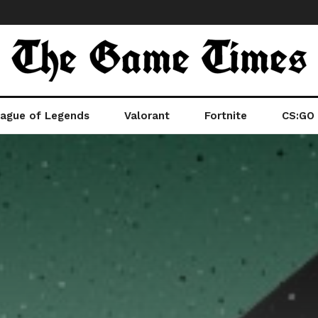
ague of Legends
Valorant
Fortnite
CS:GO