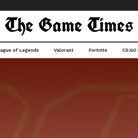
ague of Legends
Valorant
Fortnite
CS:GO