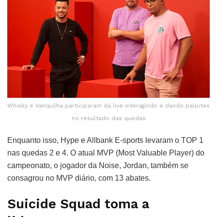
Whisky e Vanquilha participaram da live interagindo e dando palpites
no resultado das quedas
Enquanto isso, Hype e Allbank E-sports levaram o TOP 1
nas quedas 2 e 4. O atual MVP (Most Valuable Player) do
campeonato, o jogador da Noise, Jordan, também se
consagrou no MVP diário, com 13 abates.
Suicide Squad toma a