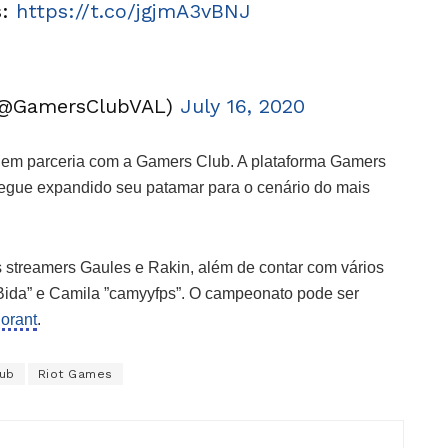
s:
https://t.co/jgjmA3vBNJ
(@GamersClubVAL)
July 16, 2020
nt em parceria com a Gamers Club. A plataforma Gamers
egue expandido seu patamar para o cenário do mais
streamers Gaules e Rakin, além de contar com vários
Bida” e Camila ”camyyfps”. O campeonato pode ser
orant
.
ub
Riot Games