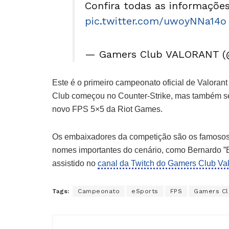
Confira todas as informaçõe
pic.twitter.com/uwoyNNa14o
— Gamers Club VALORANT 
Este é o primeiro campeonato oficial de Valora
Club começou no Counter-Strike, mas também s
novo FPS 5×5 da Riot Games.
Os embaixadores da competição são os famosos 
nomes importantes do cenário, como Bernardo ”
assistido no
canal da Twitch do Gamers Club Val
Tags:
Campeonato
eSports
FPS
Gamers Cl