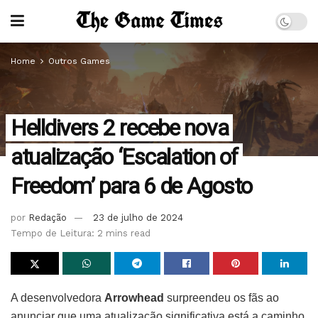
Home
Outros Games
Helldivers 2 recebe nova
atualização ‘Escalation of
Freedom’ para 6 de Agosto
por
Redação
23 de julho de 2024
Tempo de Leitura: 2 mins read
A desenvolvedora
Arrowhead
surpreendeu os fãs ao
anunciar que uma atualização significativa está a caminho