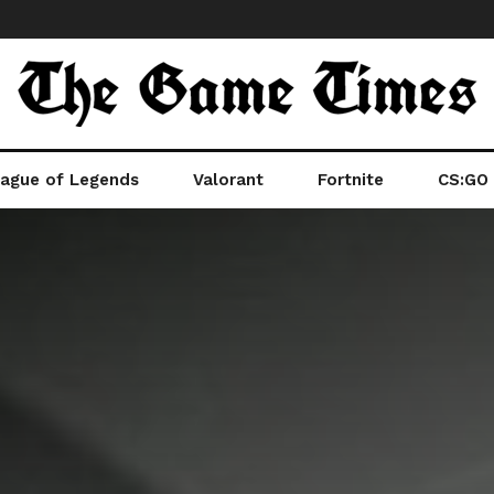
ague of Legends
Valorant
Fortnite
CS:GO