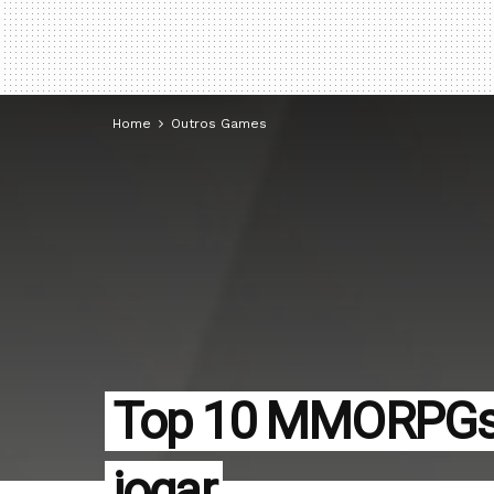
Home
Outros Games
Top 10 MMORPGs 
jogar