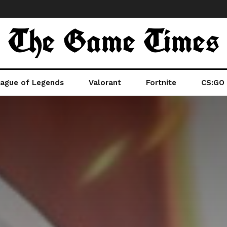
ague of Legends
Valorant
Fortnite
CS:GO