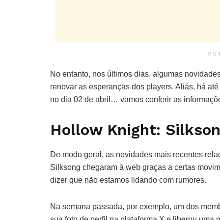
PU
No entanto, nos últimos dias, algumas novidad
renovar as esperanças dos players. Aliás, há a
no dia 02 de abril… vamos conferir as informaçõ
Hollow Knight: Silkso
De modo geral, as novidades mais recentes rel
Silksong chegaram à web graças a certas movime
dizer que não estamos lidando com rumores.
Na semana passada, por exemplo, um dos membr
sua foto de perfil na plataforma X e liberou um