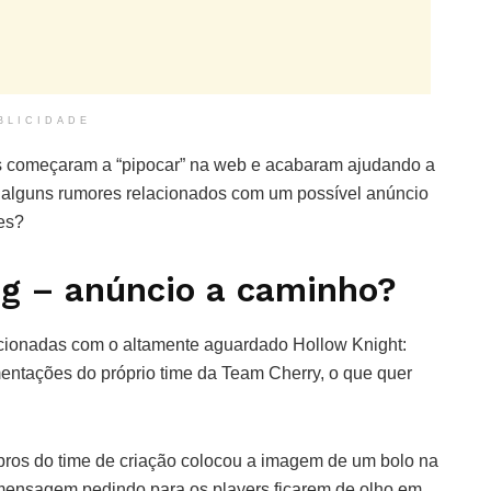
BLICIDADE
es começaram a “pipocar” na web e acabaram ajudando a
té alguns rumores relacionados com um possível anúncio
es?
ng – anúncio a caminho?
acionadas com o altamente aguardado Hollow Knight:
ntações do próprio time da Team Cherry, o que quer
os do time de criação colocou a imagem de um bolo na
a mensagem pedindo para os players ficarem de olho em