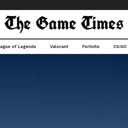
ague of Legends
Valorant
Fortnite
CS:GO