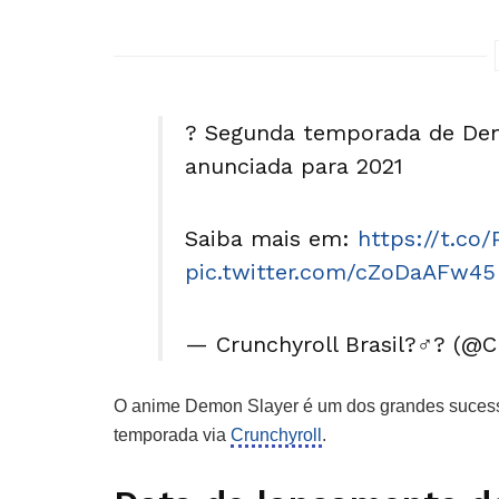
? Segunda temporada de Dem
anunciada para 2021
Saiba mais em:
https://t.c
pic.twitter.com/cZoDaAFw45
— Crunchyroll Brasil?️‍♂️? (@
O anime Demon Slayer é um dos grandes sucessos
temporada via
Crunchyroll
.