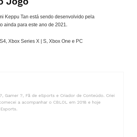
o Jogo
mi Keppu Tan está sendo desenvolvido pela
o ainda para este ano de 2021.
PS4, Xbox Series X | S, Xbox One e PC
, Gamer ?, Fã de eSports e Criador de Conteúdo. Criei
comecei a acompanhar o CBLOL em 2018 e hoje
Esports.