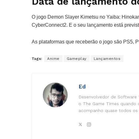
Data de lançamento d
O jogo Demon Slayer Kimetsu no Yaiba: Hinoka
CyberConnect2. E o seu lançamento está previst
As plataformas que receberão o jogo são PS5, 
Tags:
Anime
Gameplay
Lançamentos
Ed
Desenvolvedor de Software ?
o The Game Times quando 
acompanho quase todos os 