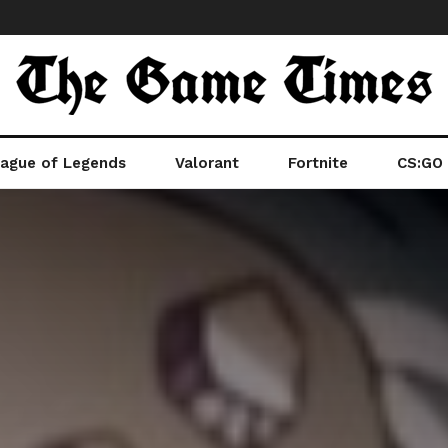
ague of Legends
Valorant
Fortnite
CS:GO