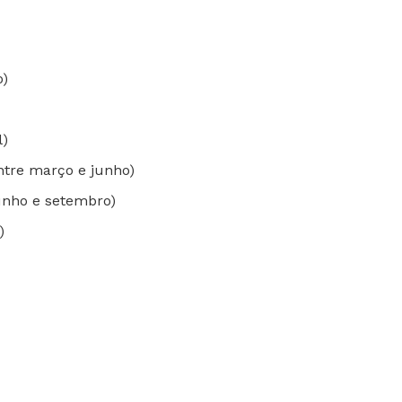
o)
l)
tre março e junho)
junho e setembro)
)