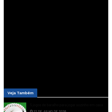
De acordo com a sinopse de lançamento oficial, ele não é
“nem um videogame, nem um conjunto tradicional de
blocos de Lego.”
PUBLICIDADE
Segundo o informativo “A nova linha permitirá que as
crianças vivenciem o mundo lúdico de Super Mario como
nunca antes”.
Veja
Também
5 jogos de baralho para jogar sozinho em casa
22 DE JULHO DE 2026