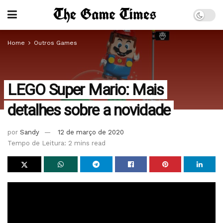
Home
Outros Games
LEGO Super Mario: Mais
detalhes sobre a novidade
por
Sandy
12 de março de 2020
Tempo de Leitura: 2 mins read
Essa semana já citamos aqui o anúncio realizado via
twitter das duas empresas responsáveis pela novidade.
Agora, foram divulgadas mais informações de LEGO