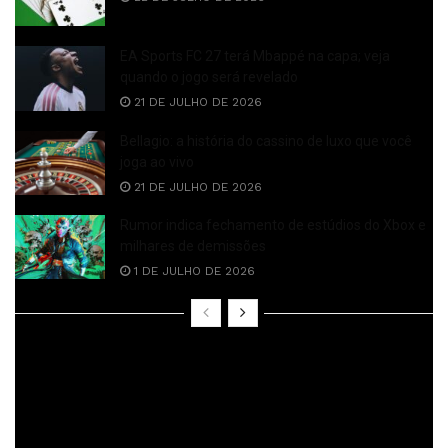
EA Sports FC 27 terá Mbappé na capa; veja
quando o jogo será revelado
21 DE JULHO DE 2026
Bellagio: a história do cassino de luxo que você
joga ao vivo
21 DE JULHO DE 2026
Rumor indica fechamento de estúdios do Xbox e
milhares de demissões
1 DE JULHO DE 2026
No vídeo de apresentação é possível ver crianças
brincando com o boneco do encanador, fazendo-o descer
por canos, pisar em Goombas e batalhar contra Bowser Jr.