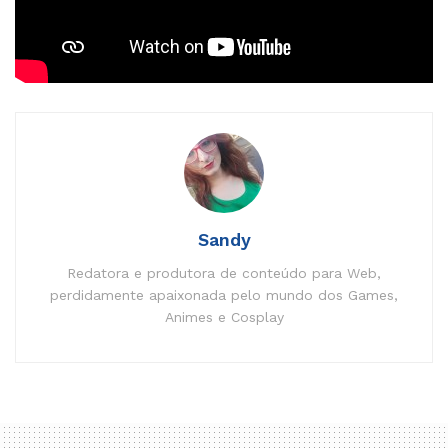
aí?
Tags:
LEGO
Nintendo
Super Mario
Sandy
Redatora e produtora de conteúdo para Web,
perdidamente apaixonada pelo mundo dos Games,
Animes e Cosplay