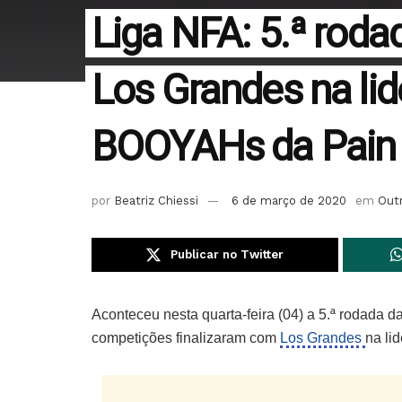
Liga NFA: 5.ª rod
Los Grandes na lid
BOOYAHs da Pain
por
Beatriz Chiessi
6 de março de 2020
em
Out
Publicar no Twitter
Aconteceu nesta quarta-feira (04) a 5.ª rodada 
competições finalizaram com
Los Grandes
na li