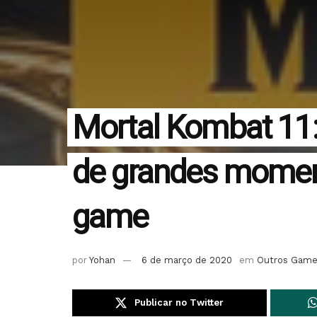
Mortal Kombat 11:
de grandes moment
game
por
Yohan
6 de março de 2020
em
Outros Gam
Publicar no Twitter