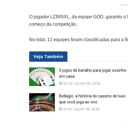
PU
O jogador LZINNXL, da equipe GOD, garantiu o M
começo da competição.
No total, 12 equipes foram classificadas para a f
Veja
Também
5 jogos de baralho para jogar sozinho
em casa
22 DE JULHO DE 2026
Bellagio: a história do cassino de luxo
que você joga ao vivo
21 DE JULHO DE 2026