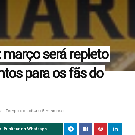
 março será repleto
os para os fãs do
es
Tempo de Leitura: 5 mins read
Publicar no Whatsapp