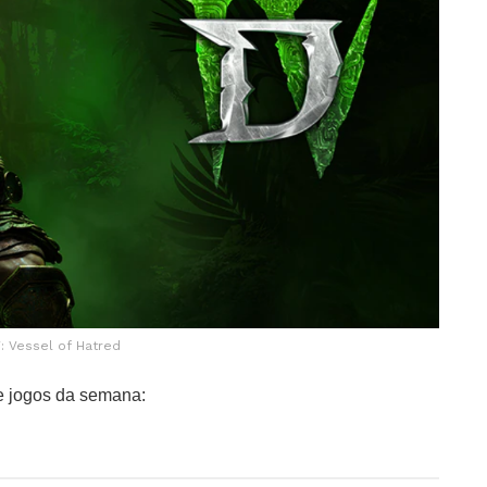
V: Vessel of Hatred
de jogos da semana: