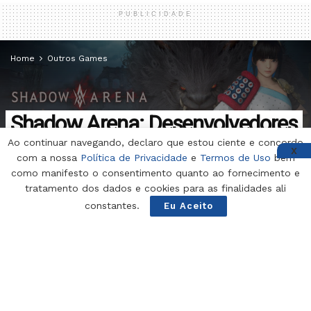
PUBLICIDADE
Home
Outros Games
Shadow Arena: Desenvolvedores
Ao continuar navegando, declaro que estou ciente e concordo
respondem perguntas sobre o
X
com a nossa
Política de Privacidade
e
Termos de Uso
bem
futuro do jogo
como manifesto o consentimento quanto ao fornecimento e
tratamento dos dados e cookies para as finalidades ali
constantes.
Eu Aceito
por
Beatriz Chiessi
8 de outubro de 2020
Tempo de Leitura: 1 min read
Veja
Também