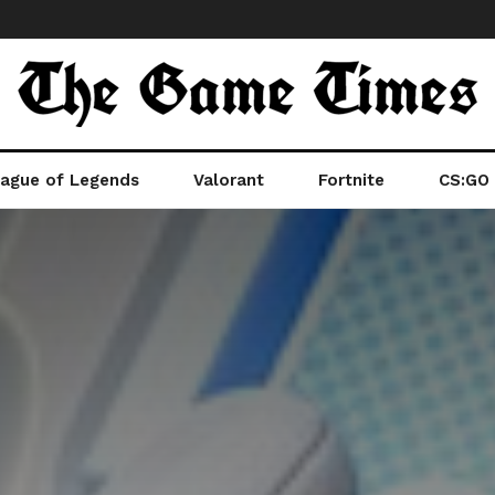
ague of Legends
Valorant
Fortnite
CS:GO