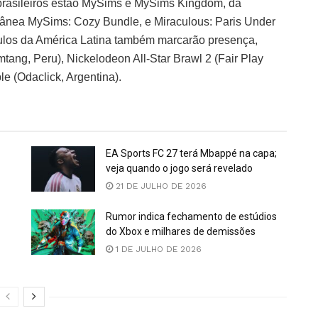
 brasileiros estão MySims e MySims Kingdom, da
tânea MySims: Cozy Bundle, e Miraculous: Paris Under
títulos da América Latina também marcarão presença,
ang, Peru), Nickelodeon All-Star Brawl 2 (Fair Play
e (Odaclick, Argentina).
EA Sports FC 27 terá Mbappé na capa;
veja quando o jogo será revelado
21 DE JULHO DE 2026
Rumor indica fechamento de estúdios
do Xbox e milhares de demissões
1 DE JULHO DE 2026