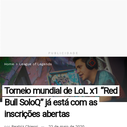
PUBLICIDADE
Home
League of Legends
Torneio mundial de LoL x1 “Red
Bull SoloQ” já está com as
inscrições abertas
por
Beatriz Chiessi
22 de maio de 2020