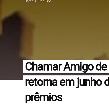
Home
Free Fire
Chamar Amigo de V
retorna em junho d
prêmios