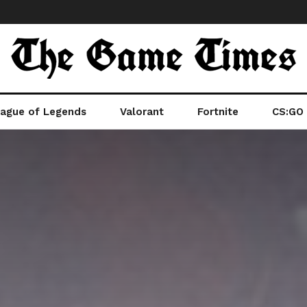
ague of Legends
Valorant
Fortnite
CS:GO