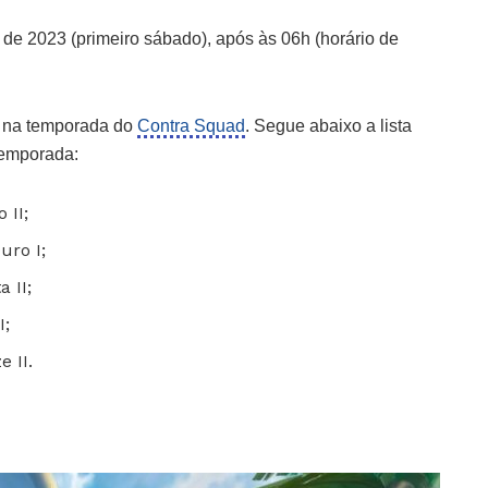
 de 2023 (primeiro sábado), após às 06h (horário de
s na temporada do
Contra Squad
. Segue abaixo a lista
emporada:
 II;
ro I;
 II;
I;
 II.