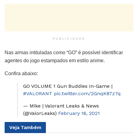
PUBLICIDADE
Nas armas intituladas como “GO” é possível identificar
agentes do jogo estampados em estilo anime.
Confira abaixo:
GO VOLUME 1 Gun Buddies In-Game |
#VALORANT
pic.twitter.com/2GnqK87z7q
— Mike | Valorant Leaks & News
(@ValorLeaks)
February 16, 2021
Veja
Também