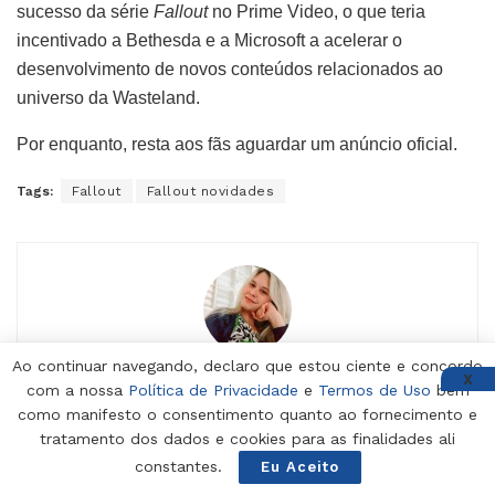
sucesso da série
Fallout
no Prime Video, o que teria
incentivado a Bethesda e a Microsoft a acelerar o
desenvolvimento de novos conteúdos relacionados ao
universo da Wasteland.
Por enquanto, resta aos fãs aguardar um anúncio oficial.
Tags:
Fallout
Fallout novidades
Ao continuar navegando, declaro que estou ciente e concordo
X
Beatriz Chiessi
com a nossa
Política de Privacidade
e
Termos de Uso
bem
como manifesto o consentimento quanto ao fornecimento e
Jornalista do The Game Times, Beatriz Chiessi é
tratamento dos dados e cookies para as finalidades ali
formada em Gestão Empresarial e possui MBA em
constantes.
Eu Aceito
Jornalismo Digital. Especialista na produção de
conteúdo há 5 anos. É apaixonada pelos filmes do