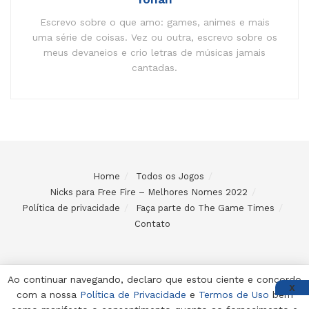
Escrevo sobre o que amo: games, animes e mais
uma série de coisas. Vez ou outra, escrevo sobre os
meus devaneios e crio letras de músicas jamais
cantadas.
Home
Todos os Jogos
Nicks para Free Fire – Melhores Nomes 2022
Política de privacidade
Faça parte do The Game Times
Contato
Ao continuar navegando, declaro que estou ciente e concordo
X
com a nossa
Política de Privacidade
e
Termos de Uso
bem
© 2024 Desenvolvido e mantido por Code Soluções