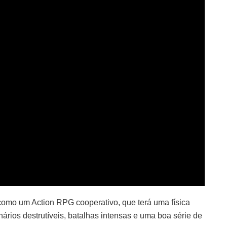
omo um Action RPG cooperativo, que terá uma física
ários destrutíveis, batalhas intensas e uma boa série de