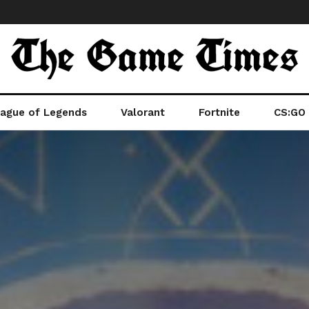
ague of Legends
Valorant
Fortnite
CS:GO