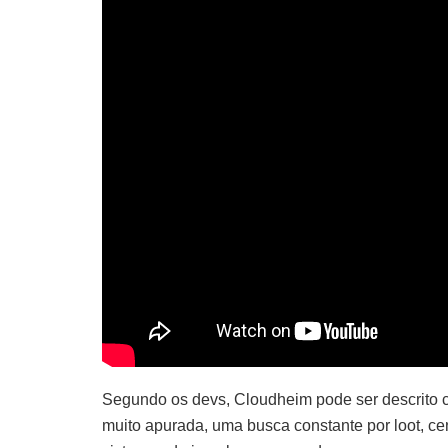
Segundo os devs, Cloudheim pode ser descrito c
muito apurada, uma busca constante por loot, cen