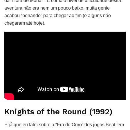
da “Hora de Morfar”. E como o nível de dificuldade dessa
aventura não era nem um pouco baixo, muita gente
acabou “penando” para chegar ao fim (e alguns não
chegaram até hoje).
Knights of the Round (1992)
E já que eu falei sobre a “Era de Ouro” dos jogos Beat ‘em