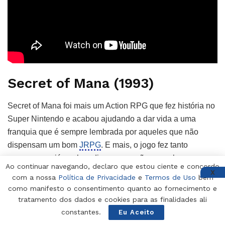
Secret of Mana (1993)
Secret of Mana foi mais um Action RPG que fez história no
Super Nintendo e acabou ajudando a dar vida a uma
franquia que é sempre lembrada por aqueles que não
dispensam um bom
JRPG
. E mais, o jogo fez tanto
sucesso que já ganhou diversas versões remake e
Ao continuar navegando, declaro que estou ciente e concordo
remaster.
X
com a nossa
Política de Privacidade
e
Termos de Uso
bem
como manifesto o consentimento quanto ao fornecimento e
De modo geral, podemos dizer que essa aventura
tratamento dos dados e cookies para as finalidades ali
estabeleceu as bases para os jogos da série que vieram
constantes.
Eu Aceito
na sequência e apresentou elementos que todos os fãs