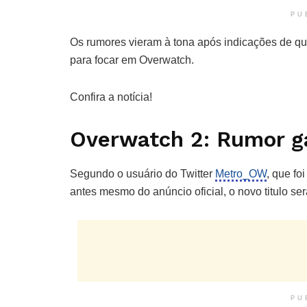
PU
Os rumores vieram à tona após indicações de que
para focar em Overwatch.
Confira a notícia!
Overwatch 2: Rumor g
Segundo o usuário do Twitter
Metro_OW
, que f
antes mesmo do anúncio oficial, o novo titulo se
PU