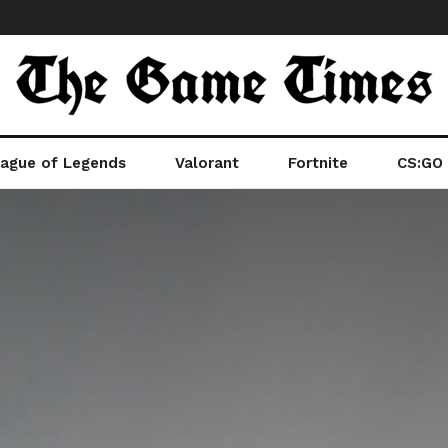
ague of Legends
Valorant
Fortnite
CS:GO