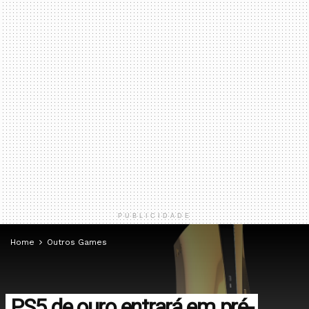
PUBLICIDADE
Home
Outros Games
PS5 de ouro entrará em pré-